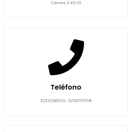
Carrera 3 #3-01
Teléfono
3232056900- 3215079998